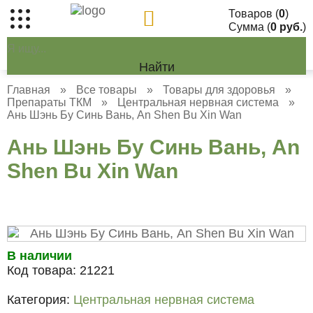
Товаров (
0
)
Сумма (
0 руб.
)
Найти
Главная
»
Все товары
»
Товары для здоровья
»
Препараты ТКМ
»
Центральная нервная система
»
Ань Шэнь Бу Синь Вань, An Shen Bu Xin Wan
Ань Шэнь Бу Синь Вань, An
Shen Bu Xin Wan
В наличии
Код товара:
21221
Категория:
Центральная нервная система