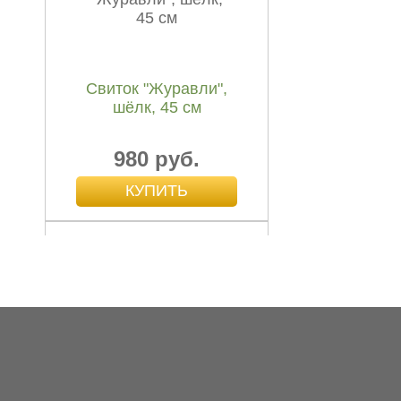
Wan
800 руб.
Свиток "Журавли",
шёлк, 45 см
980 руб.
Тянь Ма Гоу Тэн Вань,
Tian Ma Gou Teng Wan
1 000 руб.
Масло эфирное