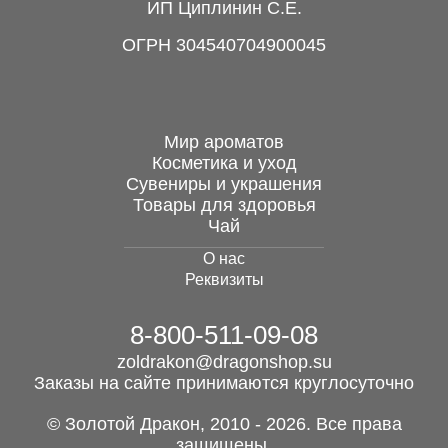
ИП Циплинин С.Е.
Сандал 10 мл, тм
Крымская роза
ОГРН 304540704900045
420 руб.
Мир ароматов
Косметика и уход
Сувениры и украшения
Цзя Вэй Сяо Яо Вань,
Товары для здоровья
Jia Wei Xiao Yao Wan
Чай
О нас
900 руб.
Реквизиты
8-800-511-09-08
Пиала "Узоры
природы" №13,
zoldrakon@dragonshop.su
керамика,...
Заказы на сайте принимаются круглосуточно
350 руб.
© Золотой Дракон, 2010 - 2026. Все права
защищены.