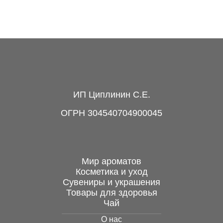
Подвеска Два клыка с
волком, кость и
металл, 7 см
1 200 руб.
ИП Циплинин С.Е.
ОГРН 304540704900045
Мир ароматов
Косметика и уход
Сувениры и украшения
Подвеска из аммонита,
Товары для здоровья
5 см
Чай
О нас